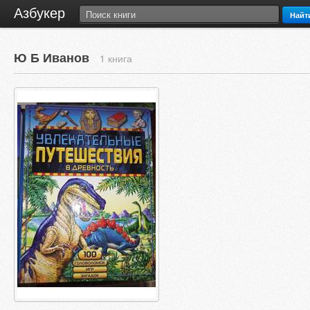
Азбукер
Найт
Ю Б Иванов
1 книга