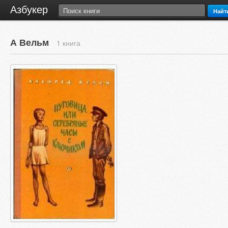
Азбукер
Найт
А Вельм
1 книга