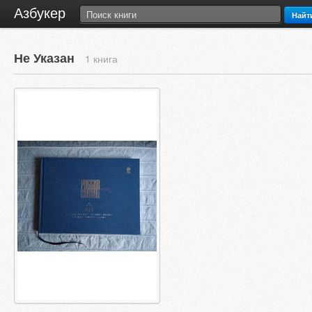
Азбукер
Найт
Не Указан
1 книга