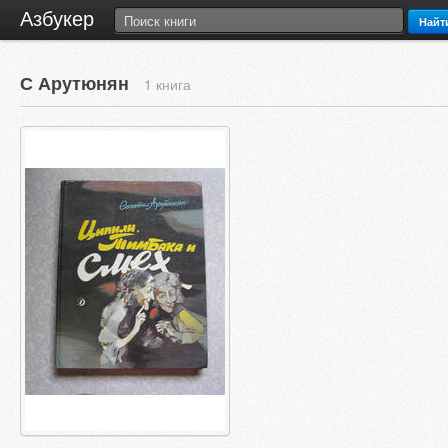
Азбукер
Найт
С Арутюнян
1 книга