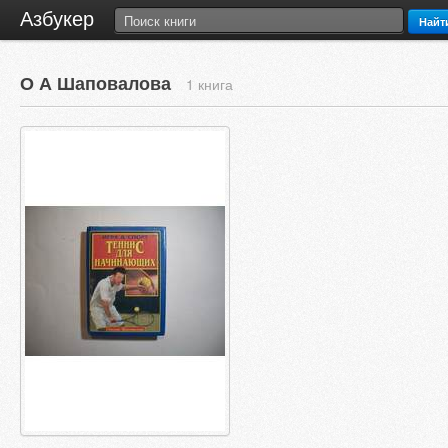
Азбукер
Найт
О А Шаповалова
1 книга