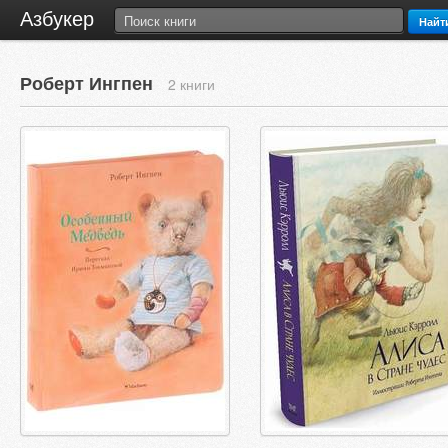
Азбукер
Найт
Роберт Ингпен
2 книги