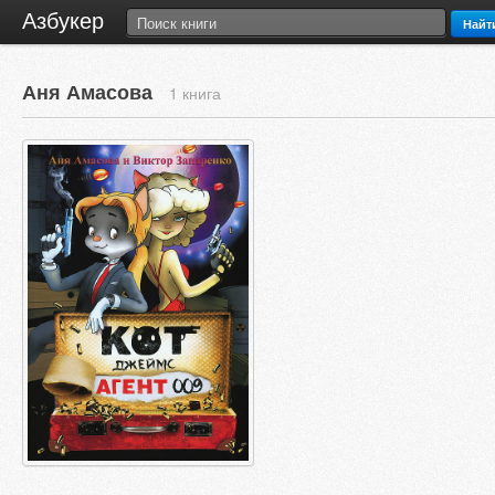
Азбукер
Найт
Аня Амасова
1 книга