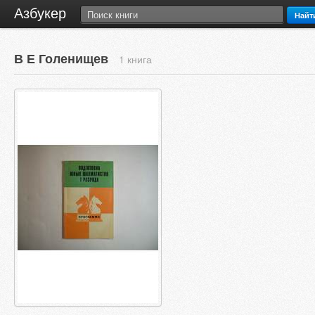
Азбукер
Найт
В Е Голенищев
1 книга