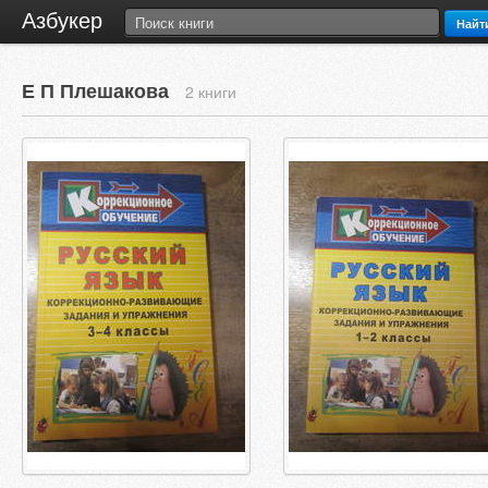
Азбукер
Найт
Е П Плешакова
2 книги