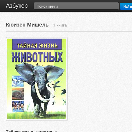
Азбукер
Найт
Кюизен Мишель
1 книга
Тайная жизнь животных