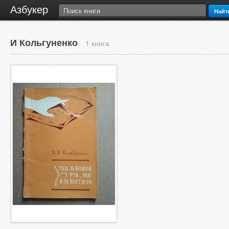
Азбукер
Найт
И Кольгуненко
1 книга