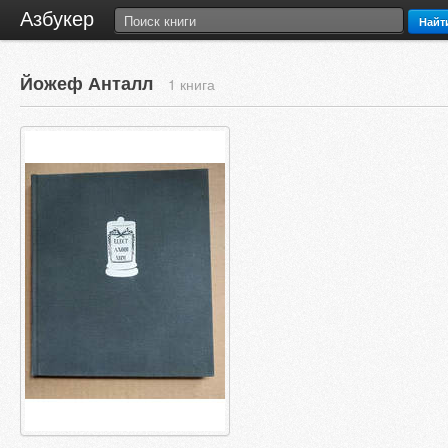
Азбукер
Найт
Йожеф Анталл
1 книга