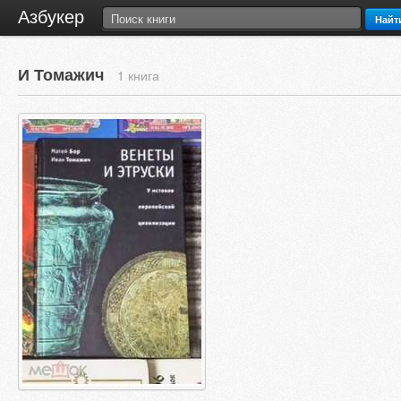
Азбукер
Найт
И Томажич
1 книга