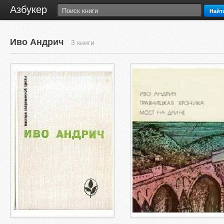
Азбукер
Найт
Иво Андрич
3 книги