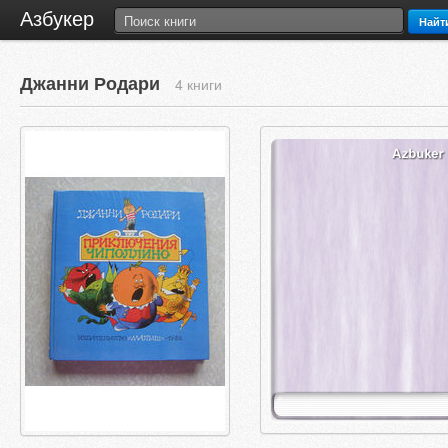
Азбукер
Найт
Джанни Родари
4 книги