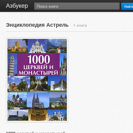
Азбукер
Найт
Энциклопедия Астрель
1 книга