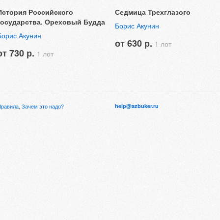
История Российского
Седмица Трехглазого
государства. Ореховый Будда
Борис Акунин
Борис Акунин
от 630 р.
1 лот
от 730 р.
1 лот
Правила
,
Зачем это надо?
help@azbuker.ru