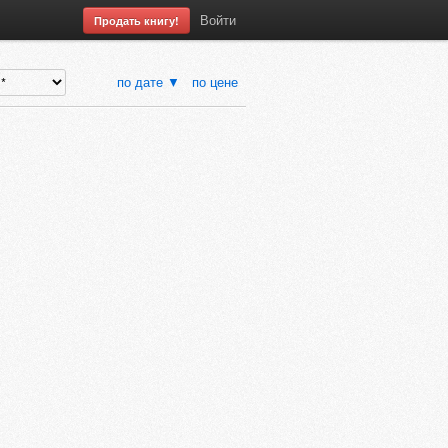
Войти
Продать книгу!
по дате ▼
по цене