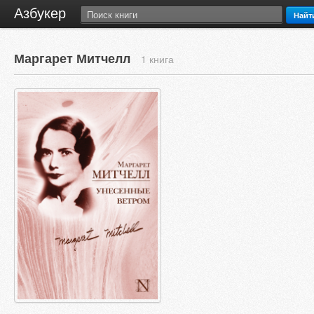
Азбукер
Найт
Маргарет Митчелл
1 книга