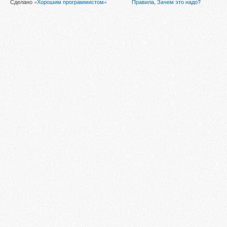
Сделано
«Хорошим программистом»
Правила
,
Зачем это надо?