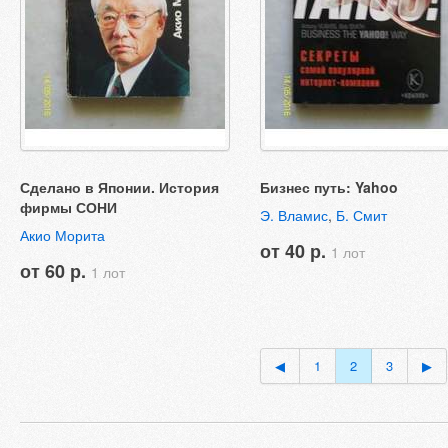
Сделано в Японии. История
Бизнес путь: Yahoo
фирмы СОНИ
Э. Вламис
,
Б. Смит
Акио Морита
от 40 р.
1 лот
от 60 р.
1 лот
◀
1
2
3
▶