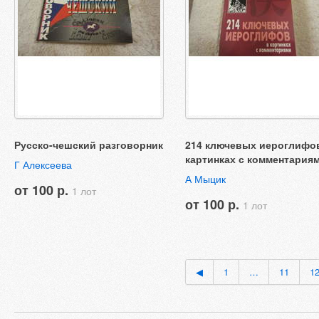
Русско-чешский разговорник
214 ключевых иероглифо
картинках с комментария
Г Алексеева
А Мыцик
от 100 р.
1 лот
от 100 р.
1 лот
◀
1
…
11
1