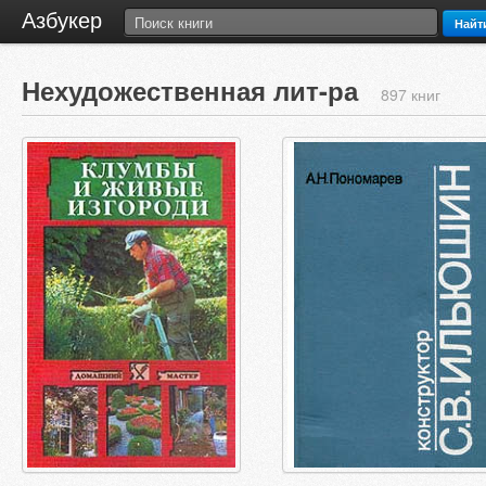
Азбукер
Найт
Нехудожественная лит-ра
897 книг