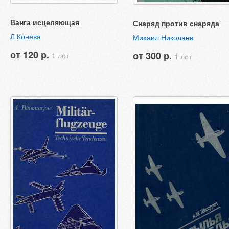
Ванга исцеляющая
Снаряд против снаряда
Л Конева
Михаил Николаев
от 120 р.
от 300 р.
1 лот
1 лот