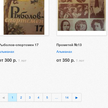
Рыболов-спортсмен 17
Прометей №13
Альманах
Альманах
от 300 р.
от 350 р.
1 лот
1 лот
◀
1
2
3
4
5
…
14
▶