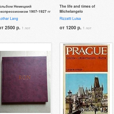
Альбом Немецкий
The life and times of
экспрессионизм 1907-1927 гг
Michelangelo
Lothar Lang
Rizzatti Luisa
от 2500 р.
от 1200 р.
1 лот
1 лот