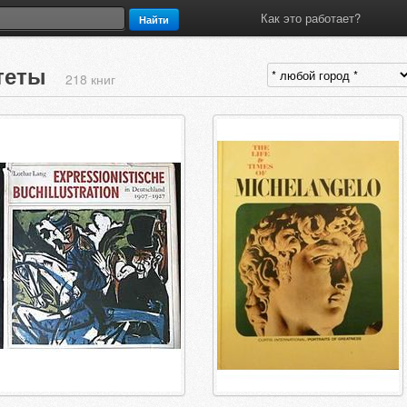
Как это работает?
Найти
итеты
218 книг