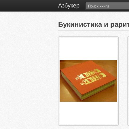
Азбукер
Букинистика и рар