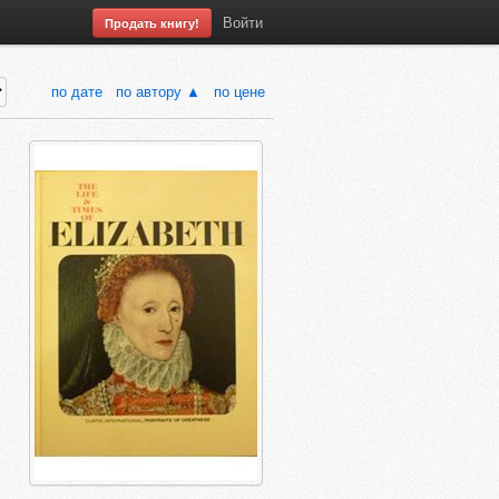
Войти
Продать книгу!
по дате
по автору ▲
по цене