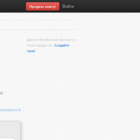
Войти
Продать книгу!
Других объявлений про книгу в
этом городе нет.
Создайте
свое!
ой
аловаться