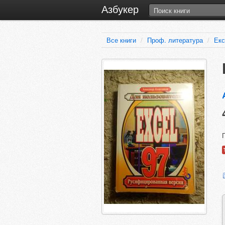
Азбукер
Все книги
/
Проф. литература
/
Екс