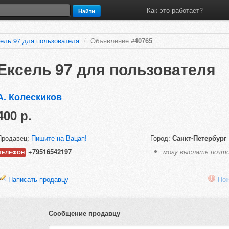
Как это работает?
Найти
ель 97 для пользователя
/
Объявление #
40765
Ексель 97 для пользователя
А. Колескиков
400 р.
Продавец:
Пишите на Вацап!
Город:
Санкт-Петербург
+79516542197
могу выслать почт
ТЕЛЕФОН
Написать продавцу
Пож
Сообщение продавцу