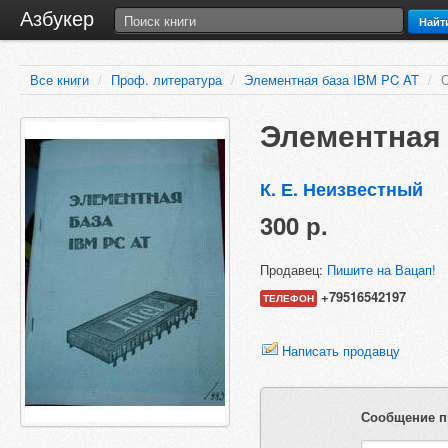
Азбукер
Найт
Все книги
/
Проф. литература
/
Элементная база IBM PC AT
/
Элементная 
К. Е. Неизвестный
300 р.
Продавец:
Пишите на Вацап!
+79516542197
ТЕЛЕФОН
Написать продавцу
Сообщение п