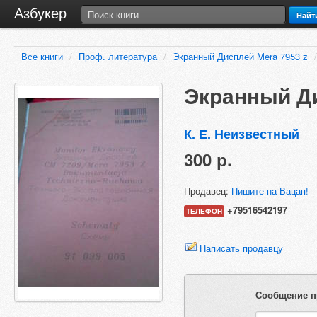
Азбукер
Найт
Все книги
/
Проф. литература
/
Экранный Дисплей Mera 7953 z
/
Экранный Ди
К. Е. Неизвестный
300 р.
Продавец:
Пишите на Вацап!
+79516542197
ТЕЛЕФОН
Написать продавцу
Сообщение п