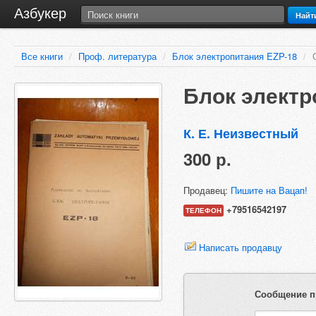
Азбукер
Найт
Все книги
/
Проф. литература
/
Блок электропитания EZP-18
/
Блок электр
К. Е. Неизвестный
300 р.
Продавец:
Пишите на Вацап!
+79516542197
ТЕЛЕФОН
Написать продавцу
Сообщение п