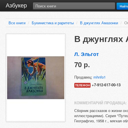
Азбукер
Найт
Все книги
/
Букинистика и раритеты
/
В джунглях Амазонки
/
О
В джунглях 
Л. Эльгот
70 р.
Продавец:
mhnfo1
+7-912-617-00-13
ТЕЛЕФОН
КОММЕНТАРИЙ ПРОДАВЦА:
Сборник рассказов о жизни охо
иллюстрациями). Серия "Путе
Географгиз, 1958 г., мягкая о