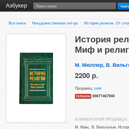
Азбукер
Найт
Все книги
/
Нехудожественная лит-ра
/
История религии. От слов
История рели
Миф и религ
М. Мюллер
,
В. Виль
2200 р.
Продавец:
oлег
89671467940
ТЕЛЕФОН
КОММЕНТАРИЙ ПРОДАВЦА:
М. Макс, В. Вильгельм. Истор