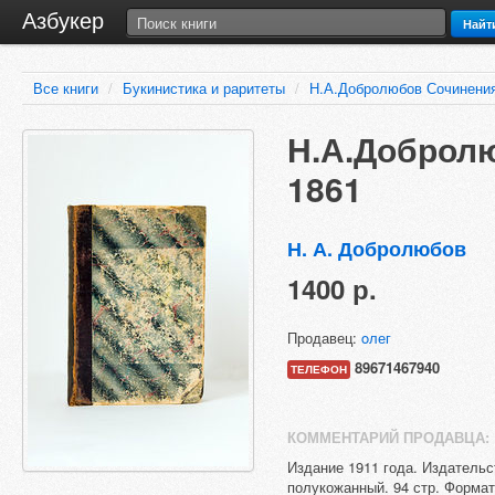
Азбукер
Найт
Все книги
/
Букинистика и раритеты
/
Н.А.Добролюбов Сочинения
Н.А.Добролю
1861
Н. А. Добролюбов
1400 р.
Продавец:
oлег
89671467940
ТЕЛЕФОН
КОММЕНТАРИЙ ПРОДАВЦА:
Издание 1911 года. Издательс
полукожанный. 94 стр. Формат