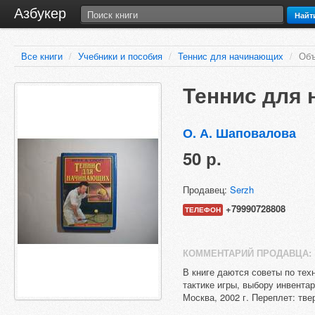
Азбукер
Найт
Все книги
/
Учебники и пособия
/
Теннис для начинающих
/
Объ
Теннис для
О. А. Шаповалова
50 р.
Продавец:
Serzh
+79990728808
ТЕЛЕФОН
КОММЕНТАРИЙ ПРОДАВЦА:
В книге даются советы по тех
тактике игры, выбору инвента
Москва, 2002 г. Переплет: тв