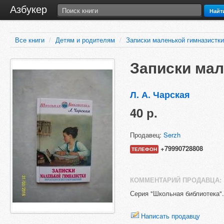
Азбукер
Найт
Все книги
/
Детям и родителям
/
Записки маленькой гимназистки
Записки мал
Л. А. Чарская
40 р.
Продавец:
Serzh
+79990728808
ТЕЛЕФОН
КОММЕНТАРИЙ ПРОДАВЦА:
Серия "Школьная библиотека".
Написать продавцу