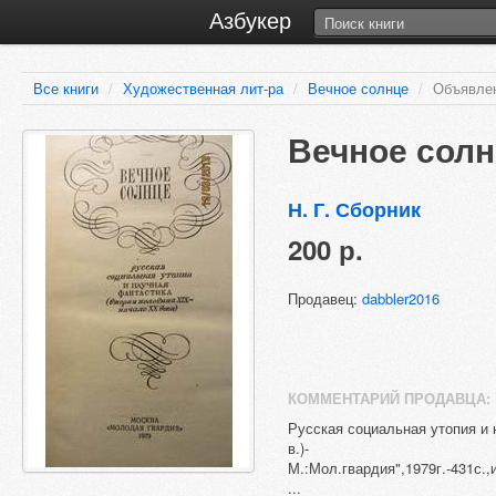
Азбукер
Все книги
/
Художественная лит-ра
/
Вечное солнце
/
Объявле
Вечное солн
Н. Г. Сборник
200 р.
Продавец:
dabbler2016
КОММЕНТАРИЙ ПРОДАВЦА:
Русская социальная утопия и 
в.)-
М.:Мол.гвардия",1979г.-431с
...