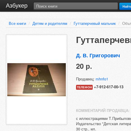
Азбукер
Найт
Все книги
/
Детям и родителям
/
Гуттаперчевый мальчик
/
Объя
Гуттаперче
Д. В. Григорович
20 р.
Продавец:
mhnfo1
+7-912-617-00-13
ТЕЛЕФОН
КОММЕНТАРИЙ ПРОДАВЦА:
с иллюстрациями Т.Прибыловс
Издательство "Детская литерат
30 стр., ил.