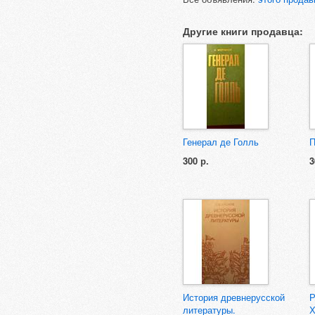
Другие книги продавца:
Генерал де Голль
П
300 р.
3
История древнерусской
Р
литературы.
Х