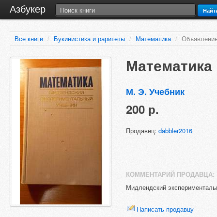
Азбукер
Найт
Все книги
/
Букинистика и раритеты
/
Математика
/
Объявление
Математика
М. Э. Учебник
200 р.
Продавец:
dabbler2016
КОММЕНТАРИЙ ПРОДАВЦА:
Мидлендский экспериментальн
Написать продавцу