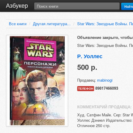
Азбукер
Найт
Все книги
/
Другая литература...
/
Star Wars: Звездные Войны. П
Объявление закрыто, чтобы 
Star Wars: Звездные Войны. П
Р. Уоллес
500 р.
Продавец:
mabinogi
89817466093
ТЕЛЕФОН
КОММЕНТАРИЙ ПРОДАВЦА:
Худ. Сатфин Майк. Сер: Star 
Уоллес Дэниел Издательство:
Отличное 250 стр.