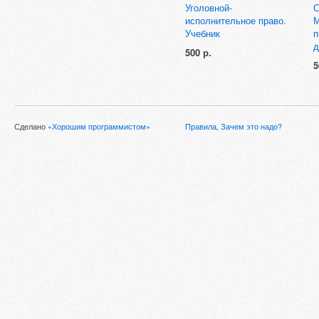
Уголовной-
С
исполнительное право.
М
Учебник
п
д
500 р.
5
Сделано
«Хорошим программистом»
Правила
,
Зачем это надо?