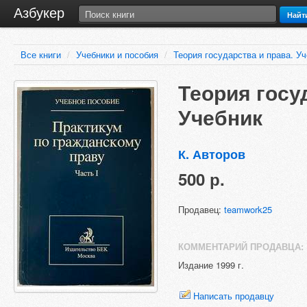
Азбукер
Найт
Все книги
/
Учебники и пособия
/
Теория государства и права. У
Теория госу
Учебник
К. Авторов
500 р.
Продавец:
teamwork25
КОММЕНТАРИЙ ПРОДАВЦА:
Издание 1999 г.
Написать продавцу