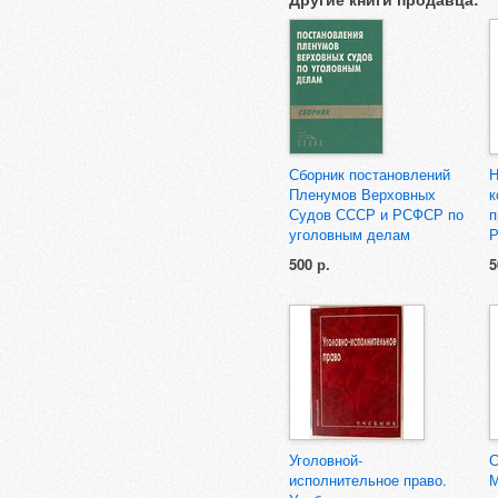
Сборник постановлений
Н
Пленумов Верховных
к
Судов СССР и РСФСР по
п
уголовным делам
500 р.
5
Уголовной-
С
исполнительное право.
М