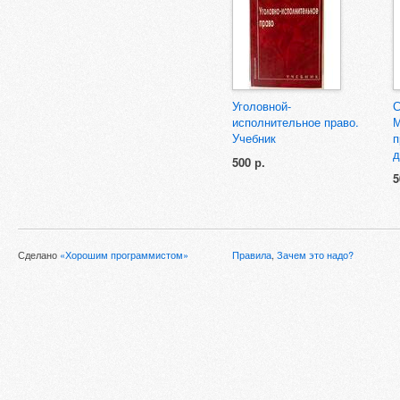
Уголовной-
С
исполнительное право.
М
Учебник
п
д
500 р.
5
Сделано
«Хорошим программистом»
Правила
,
Зачем это надо?