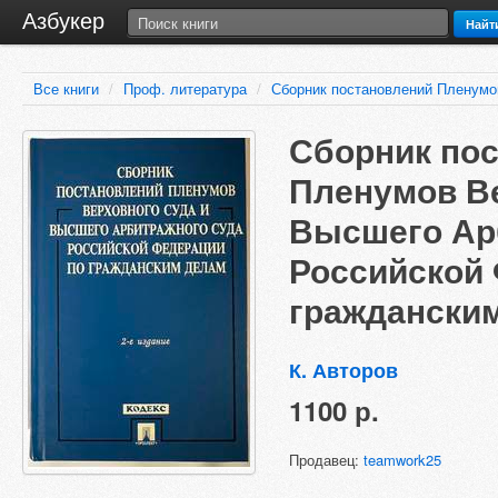
Азбукер
Найт
Все книги
/
Проф. литература
/
Сборник постановлений Пленумов
Сборник по
Пленумов Ве
Высшего Ар
Российской
гражданским
К. Авторов
1100 р.
Продавец:
teamwork25