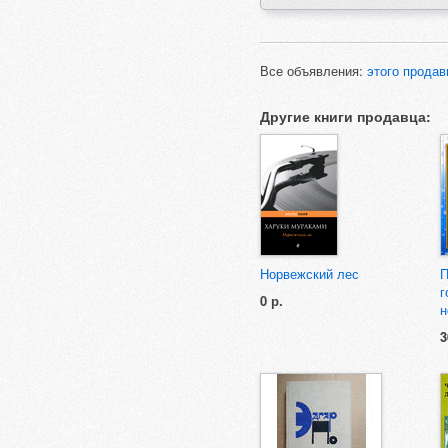
Все объявления:
этого продав
Другие книги продавца:
Норвежский лес
П
г
0 р.
н
3