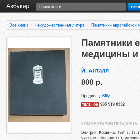
Азбукер
Найт
Все книги
/
Нехудожественная лит-ра
/
Памятники европейской 
Памятники 
медицины и
Й. Анталл
800 р.
Продавец:
Billy
985 919 8332
ТЕЛЕФОН
КОММЕНТАРИЙ ПРОДАВЦА:
Венгрия, Корвина. 1981 г. Тв.
указано - больше 110, мелованн