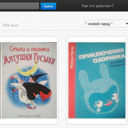
Как это работает?
Найти
м
569 книг