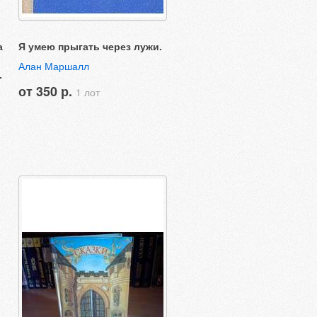
а
Я умею прыгать через лужи.
Алан Маршалл
.
от 350 р.
1 лот