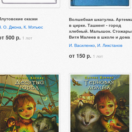
Плутовские сказки
Волшебная шкатулка. Артемк
в цирке. Ташкент - город
В. О. Джона
,
К. Мэтьюс
хлебный. Малышок. Стожары
от 500 р.
Витя Малеев в школе и дома
1 лот
И. Василенко
,
И. Ликстанов
от 150 р.
1 лот