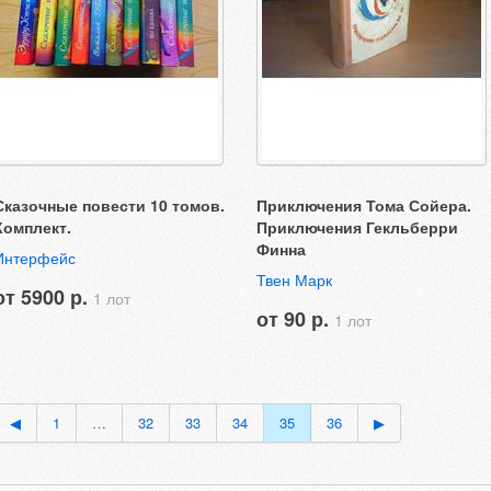
Сказочные повести 10 томов.
Приключения Тома Сойера.
Комплект.
Приключения Гекльберри
Финна
Интерфейс
Твен Марк
от 5900 р.
1 лот
от 90 р.
1 лот
◀
1
…
32
33
34
35
36
▶