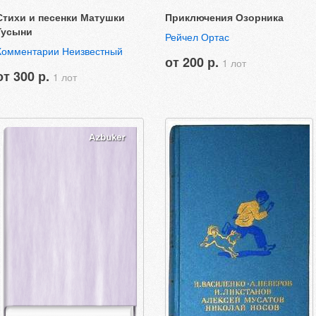
Стихи и песенки Матушки
Приключения Озорника
Гусыни
Рейчел Ортас
Комментарии Неизвестный
от 200 р.
1 лот
от 300 р.
1 лот