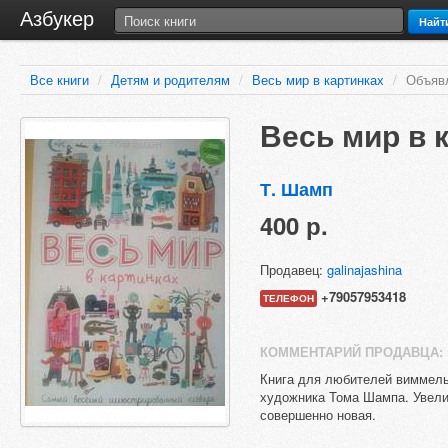
Азбукер
Найт
Все книги
/
Детям и родителям
/
Весь мир в картинках
/
Объяв
Весь мир в 
Т. Шамп
400 р.
Продавец:
galinajashina
+79057953418
ТЕЛЕФОН
КОММЕНТАРИЙ ПРОДАВЦА:
Книга для любителей виммель
художника Тома Шампа. Увелич
совершенно новая.