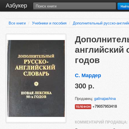
Азбукер
Найт
Все книги
/
Учебники и пособия
/
Дополнительный русско-английс
Дополнител
английский 
годов
С. Мардер
300 р.
Продавец:
galinajashina
+79057953418
ТЕЛЕФОН
КОММЕНТАРИЙ ПРОДАВЦА: