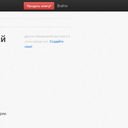
Войти
Продать книгу!
ий
Других объявлений про книгу в
этом городе нет.
Создайте
свое!
рии.