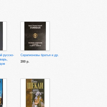
й русско-
Серапионовы братья и др.
варь,
200 р.
одов