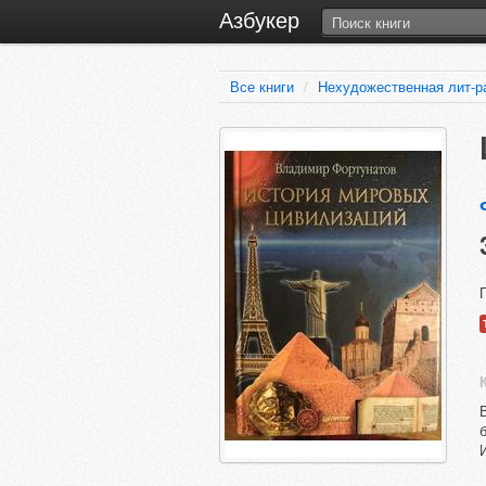
Азбукер
Все книги
/
Нехудожественная лит-р