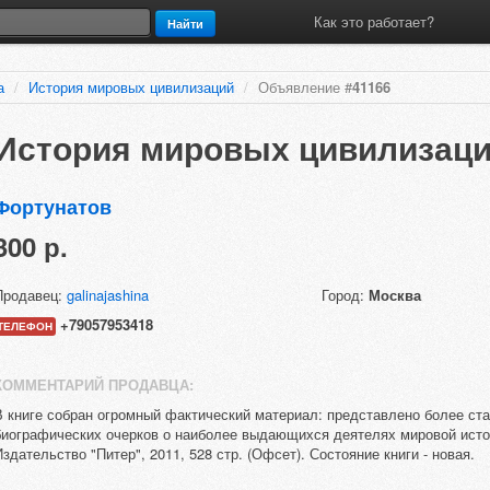
Как это работает?
Найти
а
/
История мировых цивилизаций
/
Объявление #
41166
История мировых цивилизац
Фортунатов
300 р.
Продавец:
galinajashina
Город:
Москва
+79057953418
ТЕЛЕФОН
КОММЕНТАРИЙ ПРОДАВЦА:
В книге собран огромный фактический материал: представлено более ста
биографических очерков о наиболее выдающихся деятелях мировой исто
Издательство "Питер", 2011, 528 стр. (Офсет). Состояние книги - новая.